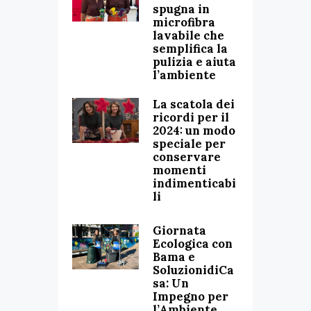
spugna in
microfibra
lavabile che
semplifica la
pulizia e aiuta
l’ambiente
La scatola dei
ricordi per il
2024: un modo
speciale per
conservare
momenti
indimenticabi
li
Giornata
Ecologica con
Bama e
SoluzionidiCa
sa: Un
Impegno per
l’Ambiente