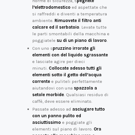
norme di sicurezza, s
pegnete
l’elettrodomestico
ed aspettate che
si raffreddi e diventi a temperatura
ambiente.
Rimuovete il filtro anti
calcare ed il serbatoio
. Levate tutte
le parti smontabili della macchina e
poggiatele
su di un piano di lavoro
.
Con uno s
pruzzino irrorate gli
elementi con del liquido sgrassante
e lasciate agire per dieci
minuti.
Collocate adesso tutti gli
elementi sotto il getto dell’acqua
corrente
e puliteli perfettamente
aiutandovi con una
spazzola a
setole morbide
. Qualsiasi residuo di
caffè, deve essere eliminato.
Passate adesso ad
asciugare tutto
con un panno pulito ed
asciuttissimo
e poggiate gli
elementi sul piano di lavoro.
Ora