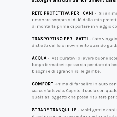
accorgimenti utili da non dimenticare
:
RETE PROTETTIVA PER I CANI
– Gli anima
rimanere sempre al di là della rete protett
di montarla prima di portare in viaggio co
TRASPORTINO PER I GATTI
– Fate viaggiar
distratti dal loro movimento quando guidat
ACQUA
– Assicuratevi di avere buone scort
lungo fermatevi spesso sia per dare da bere
bisogni e di sgranchirsi le gambe.
COMFORT
-Prima di far salire in auto cani
sia confortevole. Coprite il suolo con qua
qualsiasi oggetto che possa risultare peric
STRADE TRANQUILLE
– Molti gatti e cani
il vostro cucciolo presenta questo disturb