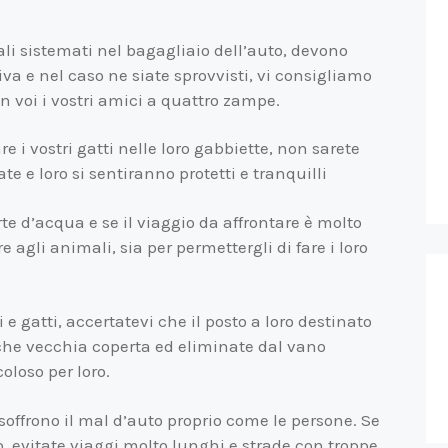
li sistemati nel bagagliaio dell’auto, devono
iva e nel caso ne siate sprovvisti, vi consigliamo
n voi i vostri amici a quattro zampe.
e i vostri gatti nelle loro gabbiette, non sarete
e e loro si sentiranno protetti e tranquilli
e d’acqua e se il viaggio da affrontare è molto
 agli animali, sia per permettergli di fare i loro
 e gatti, accertatevi che il posto a loro destinato
lche vecchia coperta ed eliminate dal vano
oloso per loro.
 soffrono il mal d’auto proprio come le persone. Se
o, evitate viaggi molto lunghi e strade con troppe