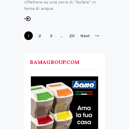
riflettere su una serie di “bufale” in
tema di acqua.
1
2
3
…
20
Next
BAMAGROUP.COM