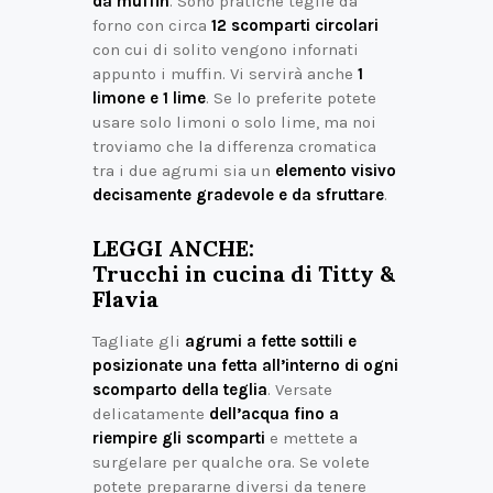
da muffin
. Sono pratiche teglie da
forno con circa
12 scomparti circolari
con cui di solito vengono infornati
appunto i muffin. Vi servirà anche
1
limone e 1 lime
. Se lo preferite potete
usare solo limoni o solo lime, ma noi
troviamo che la differenza cromatica
tra i due agrumi sia un
elemento visivo
decisamente gradevole e da sfruttare
.
LEGGI ANCHE:
Trucchi in cucina di Titty &
Flavia
Tagliate gli
agrumi a fette sottili e
posizionate una fetta all’interno di ogni
scomparto della teglia
. Versate
delicatamente
dell’acqua fino a
riempire gli scomparti
e mettete a
surgelare per qualche ora. Se volete
potete prepararne diversi da tenere