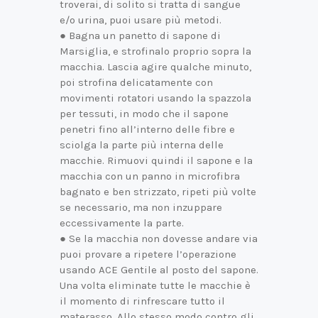
troverai, di solito si tratta di sangue
e/o urina, puoi usare più metodi.
● Bagna un panetto di sapone di
Marsiglia, e strofinalo proprio sopra la
macchia. Lascia agire qualche minuto,
poi strofina delicatamente con
movimenti rotatori usando la spazzola
per tessuti, in modo che il sapone
penetri fino all’interno delle fibre e
sciolga la parte più interna delle
macchie. Rimuovi quindi il sapone e la
macchia con un panno in microfibra
bagnato e ben strizzato, ripeti più volte
se necessario, ma non inzuppare
eccessivamente la parte.
● Se la macchia non dovesse andare via
puoi provare a ripetere l’operazione
usando ACE Gentile al posto del sapone.
Una volta eliminate tutte le macchie è
il momento di rinfrescare tutto il
materasso. Allo stesso modo contro gli