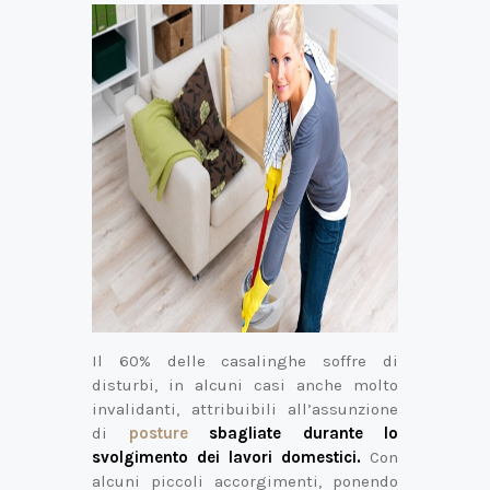
Il 60% delle casalinghe soffre di
disturbi, in alcuni casi anche molto
invalidanti, attribuibili all’assunzione
di
posture
sbagliate durante lo
svolgimento dei lavori domestici.
Con
alcuni piccoli accorgimenti, ponendo