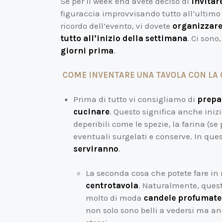
Se per il week end avete deciso di
invitar
figuraccia improvvisando tutto all’ultim
ricordo dell’evento, vi dovete
organizzare
tutto all’inizio della settimana
. Ci sono
giorni prima
.
COME INVENTARE UNA TAVOLA CON LA
Prima di tutto vi consigliamo di
prepa
cucinare
. Questo significa anche iniz
deperibili come le spezie, la farina (se 
eventuali surgelati e conserve. In qu
serviranno
.
La seconda cosa che potete fare in 
centrotavola
. Naturalmente, questo
molto di moda
candele profumate, 
non solo sono belli a vedersi ma a