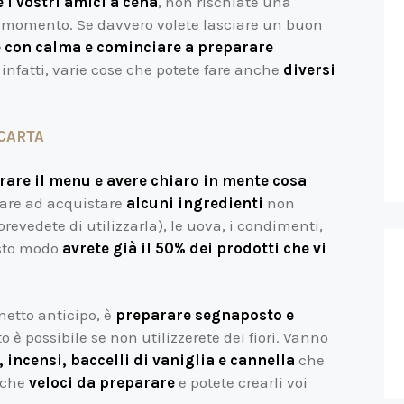
e i vostri amici a cena
, non rischiate una
o momento. Se davvero volete lasciare un buon
 con calma e cominciare a preparare
, infatti, varie cose che potete fare anche
diversi
 CARTA
rare il menu e avere chiaro in mente cosa
iare ad acquistare
alcuni ingredienti
non
prevedete di utilizzarla), le uova, i condimenti,
esto modo
avrete già il 50% dei prodotti che vi
netto anticipo, è
preparare segnaposto e
 è possibile se non utilizzerete dei fiori. Vanno
incensi, baccelli di vaniglia e cannella
che
nche
veloci da preparare
e potete crearli voi