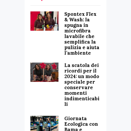
Spontex Flex
& Wash: la
spugna in
microfibra
lavabile che
semplifica la
pulizia e aiuta
l’ambiente
La scatola dei
ricordi per il
2024: un modo
speciale per
conservare
momenti
indimenticabi
li
Giornata
Ecologica con
Bama e