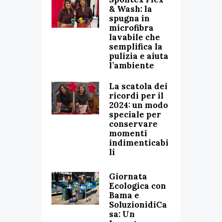
& Wash: la
spugna in
microfibra
lavabile che
semplifica la
pulizia e aiuta
l’ambiente
La scatola dei
ricordi per il
2024: un modo
speciale per
conservare
momenti
indimenticabi
li
Giornata
Ecologica con
Bama e
SoluzionidiCa
sa: Un