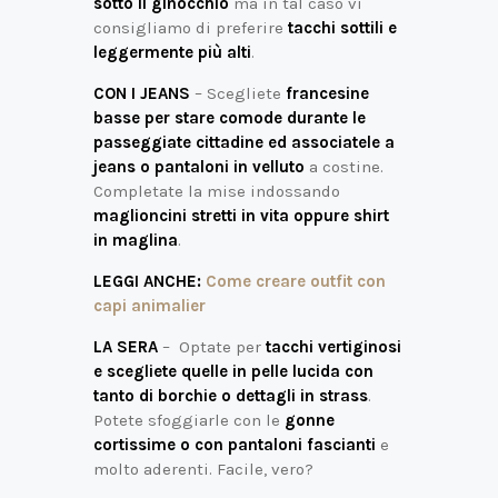
sotto il ginocchio
ma in tal caso vi
consigliamo di preferire
tacchi sottili e
leggermente più alti
.
CON I JEANS
– Scegliete
francesine
basse per stare comode durante le
passeggiate cittadine ed associatele a
jeans o pantaloni in velluto
a costine.
Completate la mise indossando
maglioncini stretti in vita oppure shirt
in maglina
.
LEGGI ANCHE:
Come creare outfit con
capi animalier
LA SERA
– Optate per
tacchi vertiginosi
e scegliete quelle in pelle lucida con
tanto di borchie o dettagli in strass
.
Potete sfoggiarle con le
gonne
cortissime o con pantaloni fascianti
e
molto aderenti. Facile, vero?