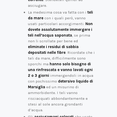
asciugare.
La medesima cosa va fatta con i
teli
da mare
con i quali però, vanno
usati particolari accorgimenti.
Non
dovete assolutamente immergere i
teli nell’acqua saponata
, se prima
non li scrollate per bene ed
eliminate i residui di sabbia
depositati nelle fibre
. Ricordate che i
teli da mare, difficilmente sono
sporchi ma
hanno solo bisogno di
una rinfrescata e vanno lavati ogni
2 o 3 giorni
immergendoli in acqua
con pochissimo
detersivo liquido di
Marsiglia
ed un misurino di
ammorbidente. I teli vanno
risciacquati abbondantemente e
stesi al sole ancora grondanti
d’acqua.
Gli
asciugamani colorati
che usate