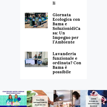
li
Giornata
Ecologica con
Bama e
SoluzionidiCa
sa: Un
Impegno per
l’Ambiente
Lavanderia
funzionale e
ordinata? Con
Bama è
possibile