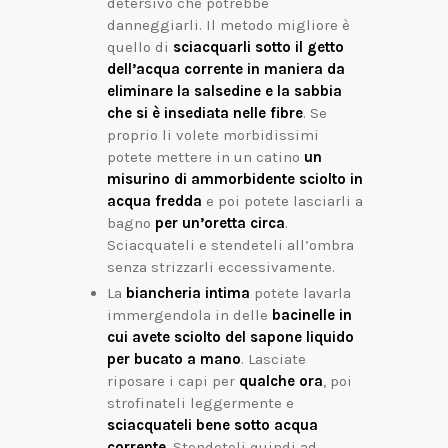
detersivo che potrebbe
danneggiarli. Il metodo migliore è
quello di
sciacquarli sotto il getto
dell’acqua corrente in maniera da
eliminare la salsedine e la sabbia
che si è insediata nelle fibre
. Se
proprio li volete morbidissimi
potete mettere in un catino
un
misurino di ammorbidente sciolto in
acqua fredda
e poi potete lasciarli a
bagno
per un’oretta circa
.
Sciacquateli e stendeteli all’ombra
senza strizzarli eccessivamente.
La
biancheria intima
potete lavarla
immergendola in delle
bacinelle in
cui avete sciolto del sapone liquido
per bucato a mano
. Lasciate
riposare i capi per
qualche ora
, poi
strofinateli leggermente e
sciacquateli bene sotto acqua
corrente
. Stendeteli quindi ad