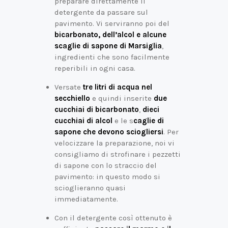
preparare direttamente il
detergente da passare sul
pavimento. Vi serviranno poi del
bicarbonato
, dell’alcol e alcune
scaglie di
sapone di Marsiglia
,
ingredienti che sono facilmente
reperibili in ogni casa.
Versate
tre litri di acqua nel
secchiello
e quindi inserite
due
cucchiai di bicarbonato
,
dieci
cucchiai di alcol
e le s
caglie di
sapone che devono sciogliersi
. Per
velocizzare la preparazione, noi vi
consigliamo di strofinare i pezzetti
di sapone con lo straccio del
pavimento: in questo modo si
scioglieranno quasi
immediatamente.
Con il detergente così ottenuto è