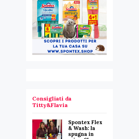
Consigliati da
Titty&Flavia
Spontex Flex
& Wash: la
spugna in