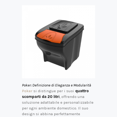
Poker: Definizione di Eleganza e Modularità
Poker
si distingue per i suoi
quattro
scomparti da 20 litri
, offrendo una
soluzione adattabile e personalizzabile
per ogni ambiente domestico. Il suo
design si abbina perfettamente