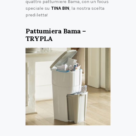
quattro pattumiere Bama, con un focus
speciale su
TINA BIN
, la nostra scelta
prediletta!
Pattumiera Bama –
TRYPLA