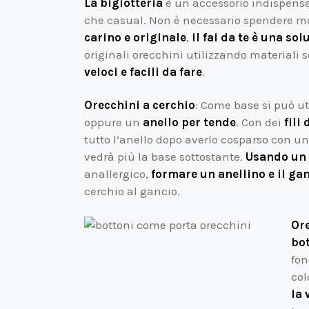
La bigiotteria
è un accessorio indispensa
che casual. Non è necessario spendere mo
carino e originale
,
il fai da te è una so
originali orecchini utilizzando materiali s
veloci e facili da fare
.
Orecchini a cerchio
: Come base si può ut
oppure un
anello per tende
. Con dei
fili
tutto l’anello dopo averlo cosparso con un f
vedrà più la base sottostante.
Usando un f
anallergico,
formare un anellino e il ga
cerchio al gancio.
Ore
bot
fon
col
la 