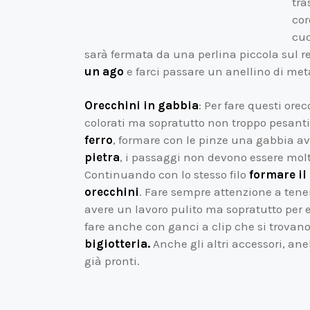
tra
cor
cuc
sarà fermata da una perlina piccola sul re
un ago
e farci passare un anellino di meta
Orecchini in gabbia
: Per fare questi ore
colorati ma sopratutto non troppo pesanti. 
ferro
, formare con le pinze una gabbia av
pietra
, i passaggi non devono essere mo
Continuando con lo stesso filo
formare il
orecchini
. Fare sempre attenzione a tener
avere un lavoro pulito ma sopratutto per ev
fare anche con ganci a clip che si trovan
bigiotteria.
Anche gli altri accessori, ane
già pronti.