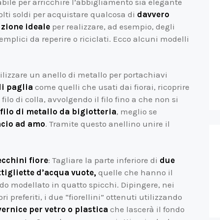
bile per arricchire l’abbigliamento sia elegante
lti soldi per acquistare qualcosa di
davvero
luzione ideale
per realizzare, ad esempio, degli
emplici da reperire o riciclati. Ecco alcuni modelli
ilizzare un anello di metallo per portachiavi
 di paglia
come quelli che usati dai fiorai, ricoprire
ilo di colla, avvolgendo il filo fino a che non si
ilo di metallo da bigiotteria
, meglio se
ncio ad amo
. Tramite questo anellino unire il
cchini fiore
: Tagliare la parte inferiore di
due
tigliette d’acqua vuote,
quelle che hanno il
do modellato in quatto spicchi. Dipingere, nei
ori preferiti, i due “fiorellini” ottenuti utilizzando
vernice per vetro o plastica
che lascerà il fondo