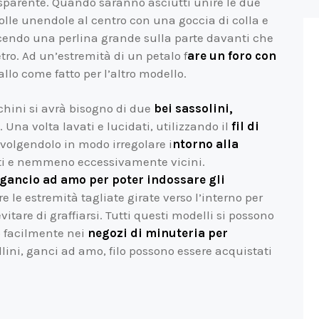
sparente. Quando saranno asciutti unire le due
olle unendole al centro con una goccia di colla e
endo una perlina grande sulla parte davanti che
tro. Ad un’estremità di un petalo f
are un foro con
llo come fatto per l’altro modello.
cchini si avrà bisogno di due
bei sassolini,
Una volta lavati e lucidati, utilizzando il
fil di
volgendolo in modo irregolare i
ntorno alla
lti e nemmeno eccessivamente vicini.
 gancio ad amo per poter indossare gli
e le estremità tagliate girate verso l’interno per
itare di graffiarsi. Tutti questi modelli si possono
o facilmente nei
negozi di minuteria per
llini, ganci ad amo, filo possono essere acquistati