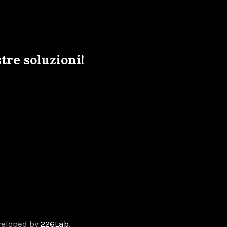
tre soluzioni!
veloped by
226Lab
.