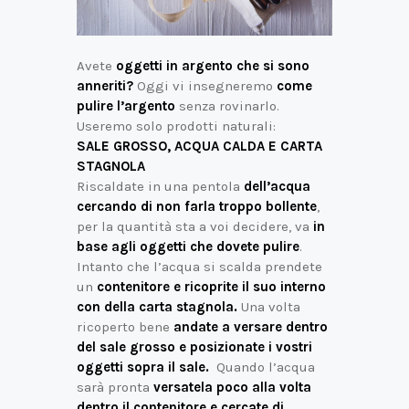
Avete
oggetti in argento che si sono
anneriti?
Oggi vi insegneremo
come
pulire l’argento
senza rovinarlo.
Useremo solo prodotti naturali:
SALE GROSSO, ACQUA CALDA E CARTA
STAGNOLA
Riscaldate in una pentola
dell’acqua
cercando di non farla troppo bollente
,
per la quantità sta a voi decidere, va
in
base agli oggetti che dovete pulire
.
Intanto che l’acqua si scalda prendete
un
contenitore e ricoprite il suo interno
con della carta
stagnola.
Una volta
ricoperto bene
andate a versare dentro
del sale grosso e posizionate i vostri
oggetti
sopra il sale.
Quando l’acqua
sarà pronta
versatela poco alla volta
dentro il contenitore e cercate di