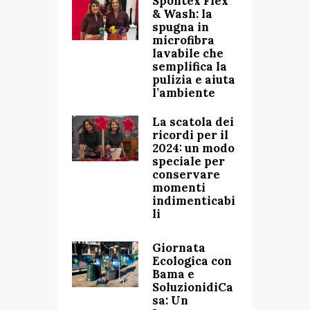
Spontex Flex
& Wash: la
spugna in
microfibra
lavabile che
semplifica la
pulizia e aiuta
l’ambiente
La scatola dei
ricordi per il
2024: un modo
speciale per
conservare
momenti
indimenticabi
li
Giornata
Ecologica con
Bama e
SoluzionidiCa
sa: Un