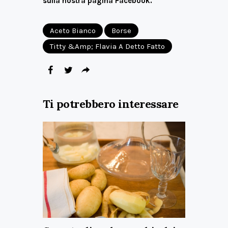
sulla nostra pagina
Facebook
.
Aceto Bianco
Borse
Titty &amp; Flavia A Detto Fatto
Ti potrebbero interessare