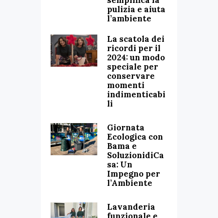
semplifica la
pulizia e aiuta
l’ambiente
La scatola dei
ricordi per il
2024: un modo
speciale per
conservare
momenti
indimenticabi
li
Giornata
Ecologica con
Bama e
SoluzionidiCa
sa: Un
Impegno per
l’Ambiente
Lavanderia
funzionale e