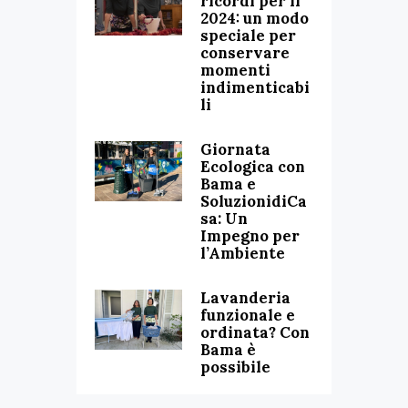
ricordi per il
2024: un modo
speciale per
conservare
momenti
indimenticabi
li
Giornata
Ecologica con
Bama e
SoluzionidiCa
sa: Un
Impegno per
l’Ambiente
Lavanderia
funzionale e
ordinata? Con
Bama è
possibile