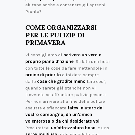
aiutano anche a contenere gli sprechi.
Pronte?
COME ORGANIZZARSI
PER LE PULIZIE DI
PRIMAVERA
Vi consigliamo di
scrivere un vero e
proprio piano d’azione
. Stilate una lista
con tutte le cose da fare mettendole in
ordine di priorità
e iniziate sempre
dalle
cose che gradite meno
fare così,
quando sarete già stanche non vi
troverete ad affrontare pulizie pesanti.
Per non arrivare alla fine delle pulizie
esauste e sfiancate
fatevi aiutare dal
vostro compagno, da un’amica
volenterosa o da chi desiderate voi
.
Procuratevi
un’attrezzatura base
e uno
spray multiuso
utile per effettuare