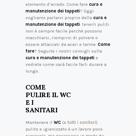
elemento d’arredo. Come fare
cura e
manutenzione dei tappeti
? Oggi
vogliamo parlarvi proprio della
cura e
manutenzione dei tappeti
: tenerli puliti
non è sempre facile perchè possono
macchiarsi, riempirsi di polvere o
essere attaccati da acari e tarme.
Come
fare
? Seguite i nostri consigli sulla
cura e manutenzione dei tappeti
e
vedrete come sarà facile farli durare a
lungo.
COME
PULIRE IL WC
E I
SANITARI
Mantenere il
WC
(e
tutti i sanitari
)
pulito e igienizzato è un lavoro poco
piacevole, ma necessario in modo da