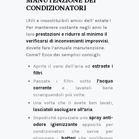
CONDIZIONATORI
U
tili e insostituibili amici dell’ estate !
Per mantenere costante negli anni le
loro
prestazioni e ridurre al minimo il
verificarsi di inconvenienti improvvisi
,
dovete fare l’annuale manutenzione.
Come? Ecco dei semplici consigli:
Aprite il vano dell’aria ed
estraete i
filtri
.
Passate i filtri sotto
l’acqua
corrente
e lavateli bene
sciacquandoli più volte.
Una volta che li avete ben lavati,
lasciateli asciugare
all’aria
.
Dopodiché spruzzate uno
spray anti-
odore igienizzante
apposito per
condizionatori che serve per
eliminare i
batteri
che proliferano