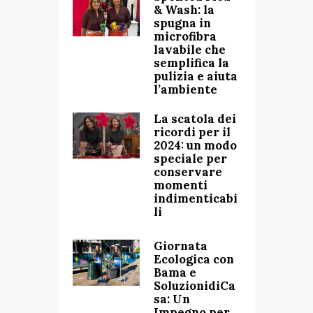
& Wash: la
spugna in
microfibra
lavabile che
semplifica la
pulizia e aiuta
l’ambiente
La scatola dei
ricordi per il
2024: un modo
speciale per
conservare
momenti
indimenticabi
li
Giornata
Ecologica con
Bama e
SoluzionidiCa
sa: Un
Impegno per