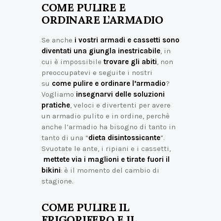
COME PULIRE E
ORDINARE L’ARMADIO
Se anche
i vostri armadi e cassetti sono
diventati una giungla inestricabile
, in
cui è impossibile
trovare gli abiti
, non
preoccupatevi e seguite i nostri
su
come pulire e ordinare l’armadio
?
Vogliamo
insegnarvi delle soluzioni
pratiche
, veloci e divertenti per avere
un armadio pulito e in ordine, perchè
anche l’armadio ha bisogno di tanto in
tanto di una “
dieta disintossicante
”.
Svuotate le ante, i ripiani e i cassetti,
mettete via i maglioni e tirate fuori il
bikini
: è il momento del cambio di
stagione.
COME PULIRE IL
FRIGORIFERO E IL