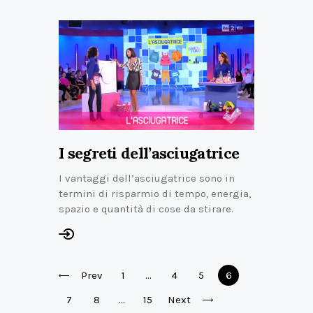
I segreti dell’asciugatrice
I vantaggi dell’asciugatrice sono in
termini di risparmio di tempo, energia,
spazio e quantità di cose da stirare.
Prev
1
…
4
5
6
7
8
…
15
Next