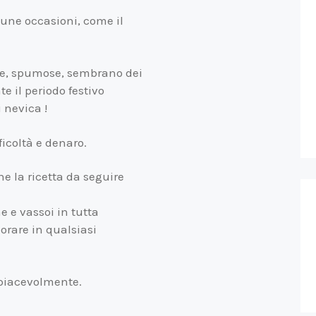
cune occasioni, come il
he, spumose, sembrano dei
te il periodo festivo
i nevica !
ficoltà e denaro.
e la ricetta da seguire
ne e vassoi in tutta
orare in qualsiasi
piacevolmente.