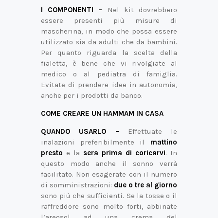
I COMPONENTI –
Nel kit dovrebbero
essere presenti più misure di
mascherina, in modo che possa essere
utilizzato sia da adulti che da bambini.
Per quanto riguarda la scelta della
fialetta, è bene che vi rivolgiate al
medico o al pediatra di famiglia.
Evitate di prendere idee in autonomia,
anche per i prodotti da banco.
COME CREARE UN HAMMAM IN CASA
QUANDO USARLO –
Effettuate le
inalazioni preferibilmente il
mattino
presto
e la
sera prima di coricarvi
. In
questo modo anche il sonno verrà
facilitato. Non esagerate con il numero
di somministrazioni:
due o tre al giorno
sono più che sufficienti. Se la tosse o il
raffreddore sono molto forti, abbinate
l’areosol ad una crema gel