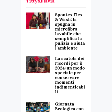
Titty&Flavia
Spontex Flex
& Wash: la
spugna in
microfibra
lavabile che
semplifica la
pulizia e aiuta
l’ambiente
La scatola dei
ricordi per il
2024: un modo
speciale per
conservare
momenti
indimenticabi
li
Giornata
Ecologica con