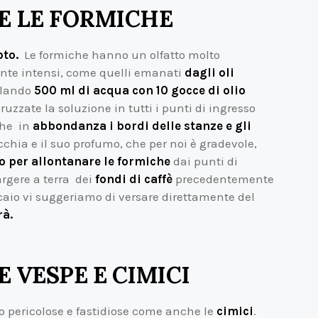
 LE FORMICHE
ipto.
Le formiche hanno un olfatto molto
ente intensi, come quelli emanati
dagli oli
olando
500 ml di acqua con 10 gocce di olio
pruzzate la soluzione in tutti i punti di ingresso
che in
abbondanza i bordi delle stanze e gli
cchia e il suo profumo, che per noi è gradevole,
o per allontanare le formiche
dai punti di
argere a terra dei
fondi di caffè
precedentemente
icaio vi suggeriamo di versare direttamente del
rà.
VESPE E CIMICI
so pericolose e fastidiose come anche le
cimici
.