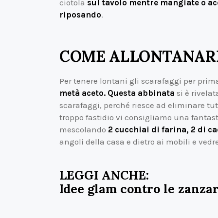
ciotola
sul tavolo mentre mangiate o acc
riposando
.
COME ALLONTANARE
Per tenere lontani gli scarafaggi per pri
metà aceto.
Questa abbinata
si è rivela
scarafaggi, perché riesce ad eliminare tutt
troppo fastidio vi consigliamo una fantas
mescolando
2 cucchiai di farina, 2 di c
angoli della casa e dietro ai mobili e ved
LEGGI ANCHE:
Idee glam contro le zanza