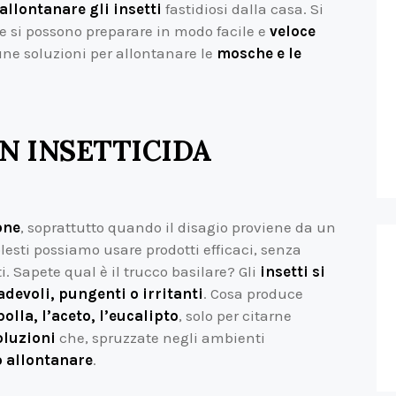
allontanare gli insetti
fastidiosi dalla casa. Si
he si possono preparare in modo facile e
veloce
ne soluzioni per allontanare le
mosche e le
N INSETTICIDA
one
, soprattutto quando il disagio proviene da un
molesti possiamo usare prodotti efficaci, senza
. Sapete qual è il trucco basilare? Gli
insetti si
evoli, pungenti o irritanti
. Cosa produce
polla, l’aceto, l’eucalipto
, solo per citarne
oluzioni
che, spruzzate negli ambienti
 allontanare
.