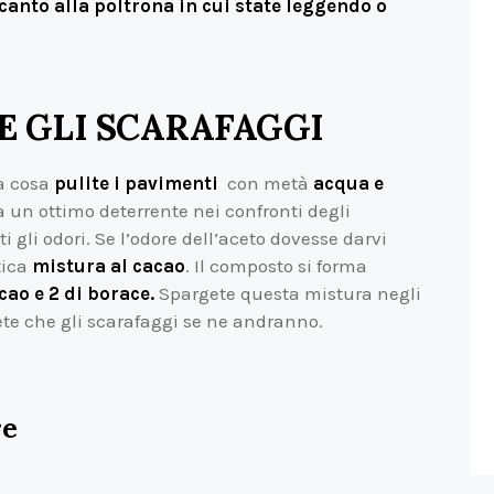
anto alla poltrona in cui state leggendo o
 GLI SCARAFAGGI
ma cosa
pulite i pavimenti
con metà
acqua e
ta un ottimo deterrente nei confronti degli
i gli odori. Se l’odore dell’aceto dovesse darvi
tica
mistura al cacao
. Il composto si forma
acao e 2 di borace.
Spargete questa mistura negli
rete che gli scarafaggi se ne andranno.
re