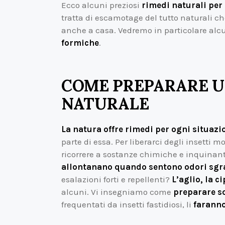
Ecco alcuni preziosi
rimedi naturali per 
tratta di escamotage del tutto naturali c
anche a casa. Vedremo in particolare alcu
formiche
.
COME PREPARARE U
NATURALE
La natura offre rimedi per ogni situazi
parte di essa. Per liberarci degli insetti 
ricorrere a sostanze chimiche e inquinanti
allontanano quando sentono odori sgrad
esalazioni forti e repellenti?
L’aglio, la ci
alcuni. Vi insegniamo come
preparare s
frequentati da insetti fastidiosi, li
faranno