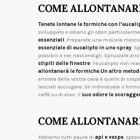
COME ALLONTANARE
Tenete lontane le formiche con l’eucal
sviluppato e odiano gli odori particolarm
essenziali
. Preparate una miscela mesc
essenziale di eucalipto in uno spray
. S
possibili e nei nascondigli. Spruzzate an
stipiti delle finestre
: l’eucalipto non ma
allontanerà le formiche
.
Un altro metod
entrata della vostra casa è quello di cosp
lasciati asciugare. Se individuate il form
caffè su di esso. Il
suo odore le scoragge
COME ALLONTANARE 
Abbiamo tutti paura di
api e vespe
, spes