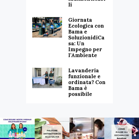
li
Giornata
Ecologica con
Bama e
SoluzionidiCa
sa: Un
Impegno per
l’Ambiente
Lavanderia
funzionale e
ordinata? Con
Bama è
possibile