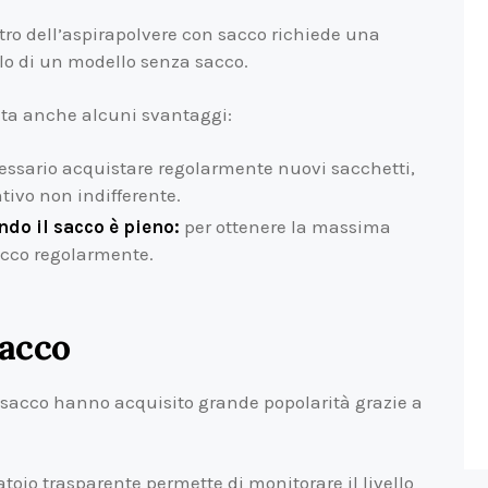
iltro dell’aspirapolvere con sacco richiede una
lo di un modello senza sacco.
nta anche alcuni svantaggi:
essario acquistare regolarmente nuovi sacchetti,
ivo non indifferente.
do il sacco è pieno:
per ottenere la massima
acco regolarmente.
sacco
a sacco hanno acquisito grande popolarità grazie a
atoio trasparente permette di monitorare il livello