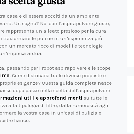
a scelta giusta
tra casa e di essere accolti da un ambiente
 varia. Un sogno? No, con l’aspirapolvere giusto,
re rappresenta un alleato prezioso per la cura
i trasformare le pulizie in un’esperienza più
 con un mercato ricco di modelli e tecnologie
i un’impresa ardua.
a, passando per i robot aspirapolvere e le scope
sima
. Come districarsi tra le diverse proposte e
le proprie esigenze? Questa guida completa nasce
passo dopo passo nella scelta dell’aspirapolvere
formazioni utili e approfondimenti
su tutte le
a alla tipologia di filtro, dalla rumorosità agli
ormare la vostra casa in un’oasi di pulizia e
vostro fianco.