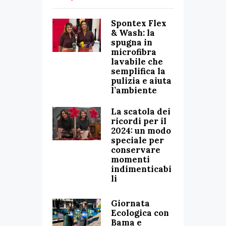
Spontex Flex
& Wash: la
spugna in
microfibra
lavabile che
semplifica la
pulizia e aiuta
l’ambiente
La scatola dei
ricordi per il
2024: un modo
speciale per
conservare
momenti
indimenticabi
li
Giornata
Ecologica con
Bama e