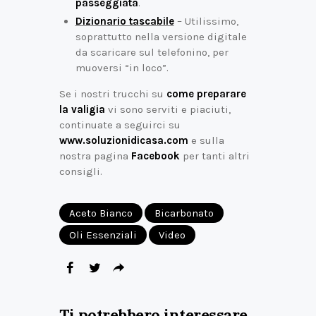
passeggiata
.
Dizionario tascabile
– Utilissimo,
soprattutto nella versione digitale
da scaricare sul telefonino, per
muoversi “in loco”.
Se i nostri trucchi su
come preparare
la valigia
vi sono serviti e piaciuti,
continuate a seguirci su
www.soluzionidicasa.com
e sulla
nostra pagina
Facebook
per tanti altri
consigli.
Aceto Bianco
Bicarbonato
Oli Essenziali
Video
Ti potrebbero interessare