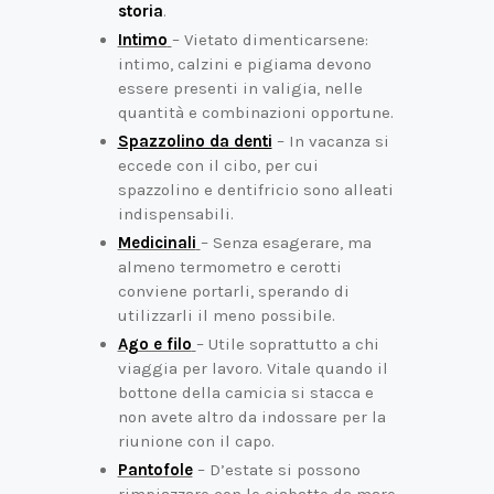
storia
.
Intimo
– Vietato dimenticarsene:
intimo, calzini e pigiama devono
essere presenti in valigia, nelle
quantità e combinazioni opportune.
Spazzolino da denti
– In vacanza si
eccede con il cibo, per cui
spazzolino e dentifricio sono alleati
indispensabili.
Medicinali
– Senza esagerare, ma
almeno termometro e cerotti
conviene portarli, sperando di
utilizzarli il meno possibile.
Ago e filo
– Utile soprattutto a chi
viaggia per lavoro. Vitale quando il
bottone della camicia si stacca e
non avete altro da indossare per la
riunione con il capo.
Pantofole
– D’estate si possono
rimpiazzare con le ciabatte da mare,