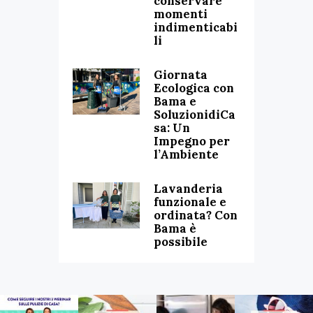
conservare
momenti
indimenticabi
li
Giornata
Ecologica con
Bama e
SoluzionidiCa
sa: Un
Impegno per
l’Ambiente
Lavanderia
funzionale e
ordinata? Con
Bama è
possibile